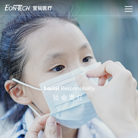
Responsibility
Social
社会责任