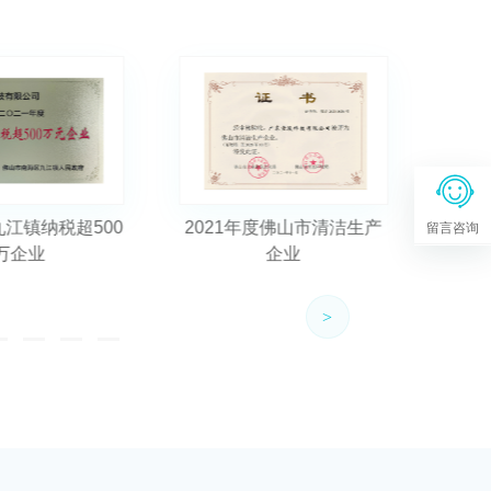
度佛山市清洁生产
2020年度佛山市南海区九
20
留言咨询
企业
江镇纳税超500万元企业
>