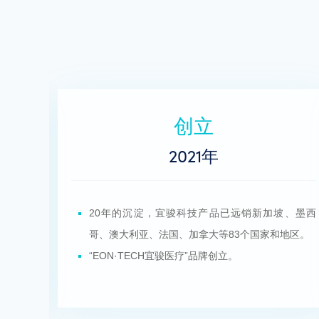
助力
2020年
坡、墨西
疫情爆发，在政府加大支持力度，设置十万级全新
地区。
现代无尘车间，投身于医卫用品产业链生产，全力
保障医疗物资的市场供应。
同时容纳
同期国际